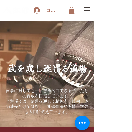
ログイン
武を成し遂げる道場
何事に対しても一生懸命努力できる子供たち
の育成を目指しています。
​当道場では、剣道を通じて精神力・技術・体
の成長だけではなく、礼儀作法や友情、学力
も大切に教えています。