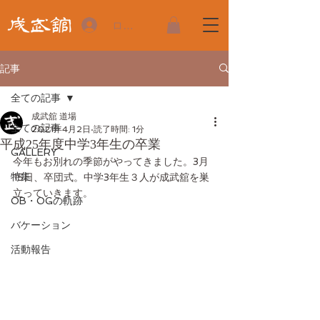
ログイン
記事
全ての記事
成武舘 道場
全ての記事
2021年4月2日
読了時間: 1分
平成25年度中学3年生の卒業
GALLERY
今年もお別れの季節がやってきました。3月
特集
15日、卒団式。中学3年生３人が成武舘を巣
立っていきます。
OB・OGの軌跡
バケーション
活動報告