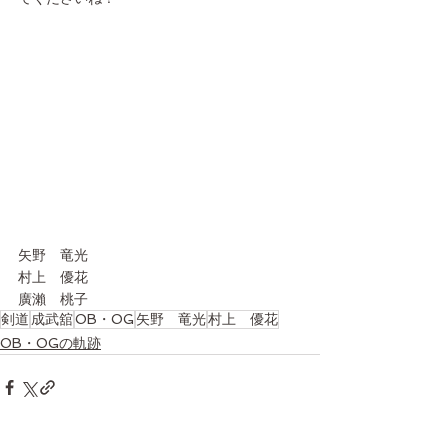
矢野　竜光
村上　優花
廣瀨　桃子
剣道
成武舘
OB・OG
矢野 竜光
村上 優花
OB・OGの軌跡