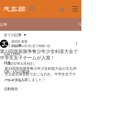
ログイン
記事
全ての記事
成武舘 道場
全ての記事
2021年5月7日
読了時間: 1分
第33回筑前旗争奪少年少女剣道大会で
GALLERY
中学生女子チームが入賞！
特集
（2017年5月4日）
第33回筑前旗争奪少年少女剣道大会が北九州
OB・OGの軌跡
市立総合体育館でおこなわれ、中学生女子チ
ームが3位入賞しました！
バケーション
活動報告