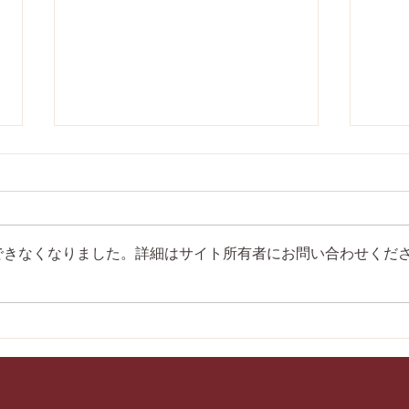
できなくなりました。詳細はサイト所有者にお問い合わせくだ
第28回愛媛県少年剣道選手権
第5
大会にて各個人戦入賞！
中学