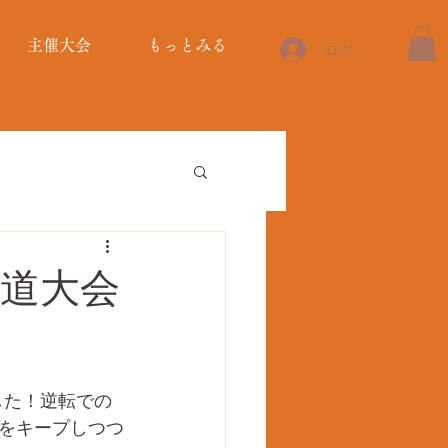
主催大会
もっとみる
ログイン
剣道大会
した！逆転での
をキープしつつ