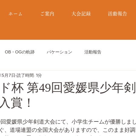
ホーム
ご案内
大会記録
活動報告
OB・OGの軌跡
バケーション
活動報告
年5月7日
読了時間: 1分
ド杯 第49回愛媛県少年
入賞！
9回愛媛県少年剣道大会にて、小学生チームが優勝しま
ぐ、道場連盟の全国大会がありますので、このまま好調