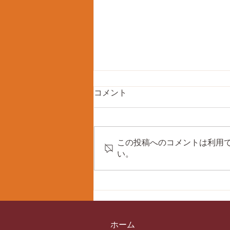
コメント
この投稿へのコメントは利用
い。
第43回双海剣道練成大会に
て、個人戦入賞！
ホーム