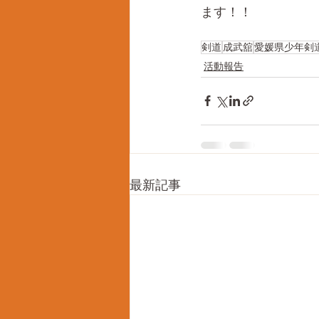
ます！！
剣道
成武舘
愛媛県少年剣
活動報告
最新記事