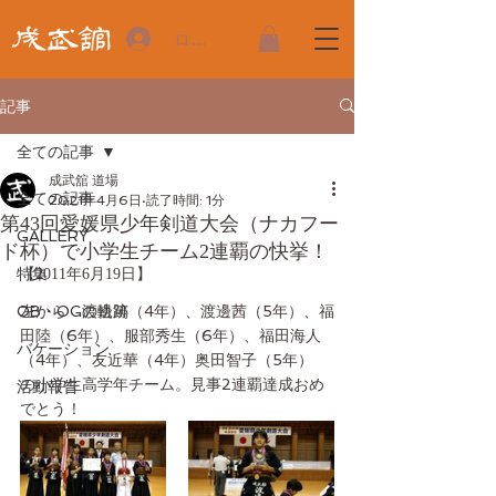
ログイン
記事
全ての記事
成武舘 道場
全ての記事
2021年4月6日
読了時間: 1分
第43回愛媛県少年剣道大会（ナカフー
GALLERY
ド杯）で小学生チーム2連覇の快挙！
特集
【2011年6月19日】
OB・OGの軌跡
左から　渡邊篤（4年）、渡邊茜（5年）、福
田陸（6年）、服部秀生（6年）、福田海人
バケーション
（4年）、友近華（4年）奥田智子（5年）　
の小学生高学年チーム。見事2連覇達成おめ
活動報告
でとう！