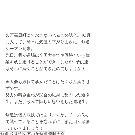
久万高原町にておこなわれるこの試合。10月
に入って、徐々に気温も下がりまさに、剣道
シーズン到来。
先日、我が道場は全国大会で準優勝という偉
業を成し遂げることができましたが...子供達
はそれに続くことができたのでしょうか？
今大会も敗れて学んだことはたくさんあるは
ずです。
努力の積み重ねが試合の結果に繋がった道場
生。また、敗れて悔しい思いをした道場生。
剣道は個人競技ではありますが、チーム5人
で戦っていることを忘れずに、また日々頑張
っていきましょう！
剣道
成武舘
久万少年剣道優勝大会