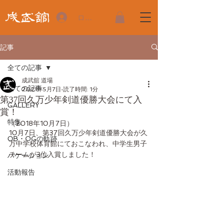
ログイン
記事
全ての記事
成武舘 道場
全ての記事
2021年5月7日
読了時間: 1分
第37回久万少年剣道優勝大会にて入
GALLERY
賞！
特集
（2018年10月7日）
10月7日、第37回久万少年剣道優勝大会が久
OB・OGの軌跡
万中学校体育館にておこなわれ、中学生男子
チームが3位入賞しました！
バケーション
活動報告