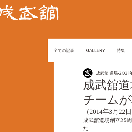
全ての記事
GALLERY
特集
成武舘 道場
2021
成武舘道
チームが
（2014年3月22
成武舘道場創立25
た！