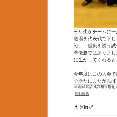
三年生がチームに一
道場を代表戦で下し
戦。　感動を誘う試
準優勝ではありまし
に生かしてくれると良
今年度はこの大会で
心新たにまたがんば
剣道
成武舘
成武舘道場創
活動報告