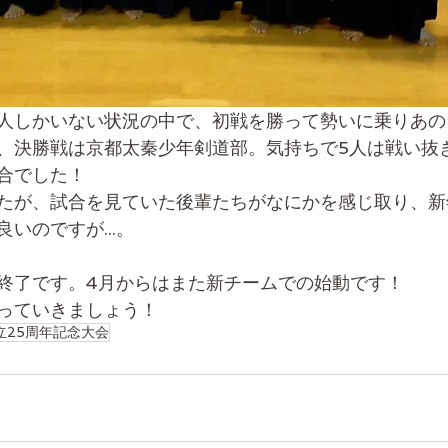
人しかいない状況の中で、初戦を勝って勢いに乗りあの
、決勝戦は京都太秦少年剣道部。気持ちで5人は戦い抜き
合でした！
たが、試合を見ていた後輩たちがなにかを感じ取り、新
いのですが...。
終了です。4月からはまた新チームでの始動です！
っていきましょう！
立25周年記念大会