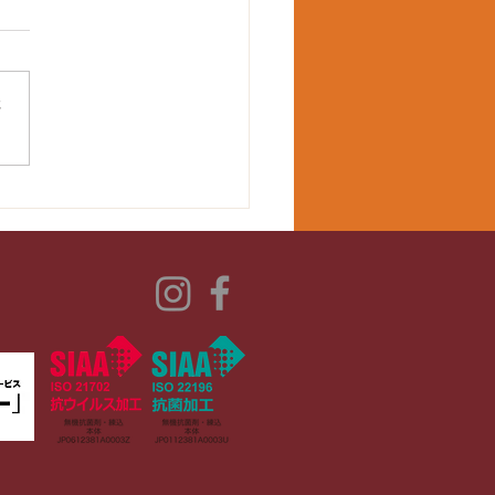
さ
2回味酒剣道錬成大会にて
生団体優勝！