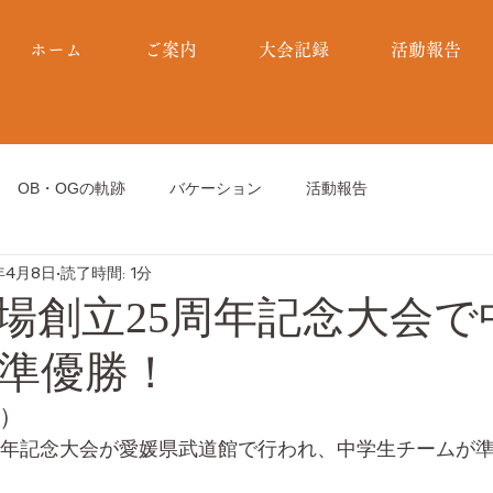
ホーム
ご案内
大会記録
活動報告
OB・OGの軌跡
バケーション
活動報告
年4月8日
読了時間: 1分
場創立25周年記念大会で
準優勝！
日）
周年記念大会が愛媛県武道館で行われ、中学生チームが