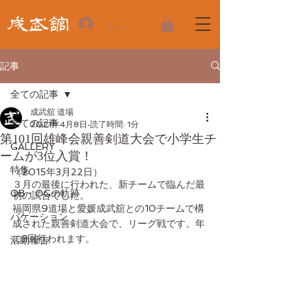
ログイン
記事
全ての記事
成武舘 道場
全ての記事
2021年4月8日
読了時間: 1分
第101回雄峰会親善剣道大会で小学生チ
GALLERY
ームが3位入賞！
特集
（2015年3月22日）
３月の最後に行われた、新チームで臨んだ最
OB・OGの軌跡
初の試合でした。
福岡県9道場と愛媛成武舘との10チームで構
バケーション
成された親善剣道大会で、リーグ戦です。年
に3回行われます。
活動報告