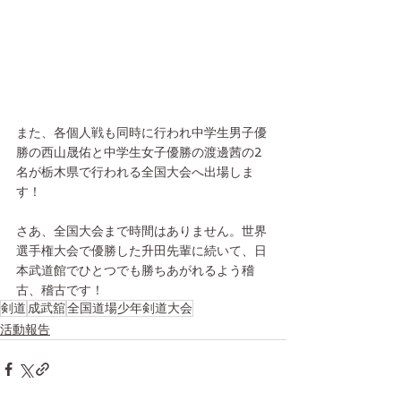
また、各個人戦も同時に行われ中学生男子優
勝の西山晟佑と中学生女子優勝の渡邊茜の2
名が栃木県で行われる全国大会へ出場しま
す！
さあ、全国大会まで時間はありません。世界
選手権大会で優勝した升田先輩に続いて、日
本武道館でひとつでも勝ちあがれるよう稽
古、稽古です！
剣道
成武舘
全国道場少年剣道大会
活動報告