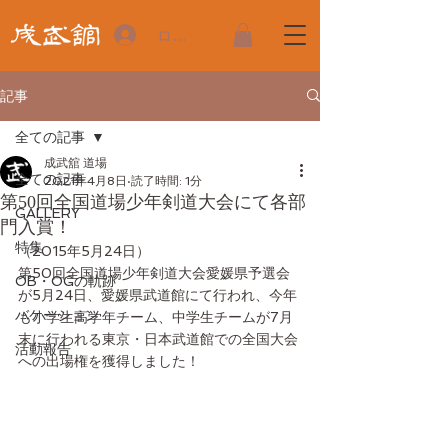
ログイン
記事
全ての記事
成武舘 道場
全ての記事
2021年4月8日
読了時間: 1分
第50回全国道場少年剣道大会にて各部
GALLERY
門入賞！
特集
（2015年5月24日）
第50回全国道場少年剣道大会愛媛県予選会
OB・OGの軌跡
が5月24日、愛媛県武道館にて行われ、今年
バケーション
も小学生高学年チーム、中学生チームが7月
末に行われる東京・日本武道館での全国大会
活動報告
への出場権を獲得しました！