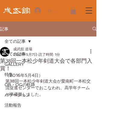
ログイン
記事
全ての記事
成武舘 道場
全ての記事
2021年5月7日
読了時間: 1分
第38回一本松少年剣道大会で各部門入
GALLERY
賞！
特集
（2016年5月4日）
第38回一本松少年剣道大会が愛南町一本松交
OB・OGの軌跡
流促進センターでおこなわれ、高学年チーム
が準優勝しました。
バケーション
活動報告