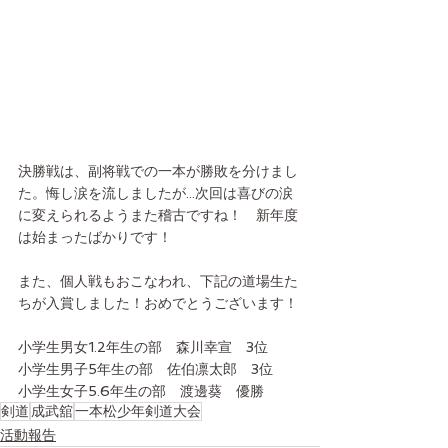
決勝戦は、副将戦での一本が勝敗を分けまし
た。悔し涙を流しましたが...次回は喜びの涙
に変えられるようまた稽古ですね！　新年度
は始まったばかりです！
また、個人戦もおこなわれ、下記の道場生た
ちが入賞しました！おめでとうございます！
小学生男女1.2年生の部　森川幸宣　3位
小学生男子5年生の部　佐伯凛太郎　3位
小学生女子5.6年生の部　渡邊葵　優勝
剣道
成武舘
一本松少年剣道大会
活動報告