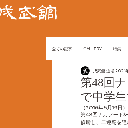
全ての記事
GALLERY
特集
成武舘 道場
2021
第48回
で中学生
（2016年6月19日）
第48回ナカフード
優勝し、二連覇を達