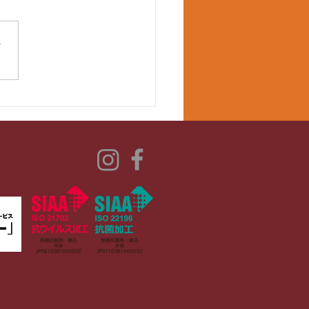
さ
2回味酒剣道錬成大会にて
生団体優勝！