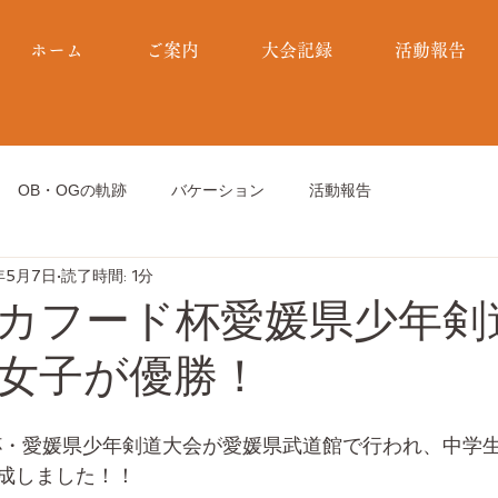
ホーム
ご案内
大会記録
活動報告
OB・OGの軌跡
バケーション
活動報告
年5月7日
読了時間: 1分
ナカフード杯愛媛県少年剣
女子が優勝！
杯・愛媛県少年剣道大会が愛媛県武道館で行われ、中学
成しました！！