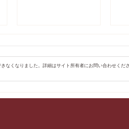
できなくなりました。詳細はサイト所有者にお問い合わせくだ
第28回愛媛県少年剣道選手権
第5
大会にて各個人戦入賞！
中学