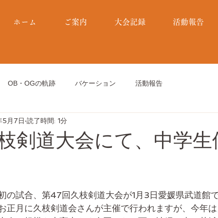
ホーム
ご案内
大会記録
活動報告
OB・OGの軌跡
バケーション
活動報告
年5月7日
読了時間: 1分
久枝剣道大会にて、中学生
初の試合、第47回久枝剣道大会が1月3日愛媛県武道館
お正月に久枝剣道会さんが主催で行われますが、今年は