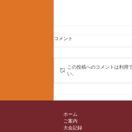
コメント
この投稿へのコメントは利用
い。
第43回双海剣道練成大会に
て、個人戦入賞！
ホーム
ご案内
大会記録