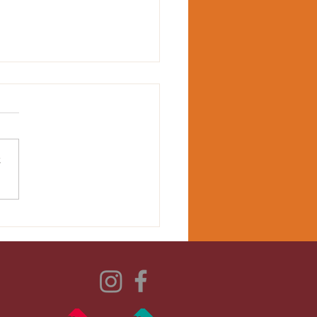
さ
2回味酒剣道錬成大会にて
生団体優勝！